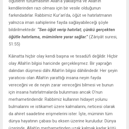
öğütlerin tutulmasının Allah’a yaklaşma ve Allah’ın
kendilerinden razı olması için bir vesile olduğunun
farkındadırlar. Rabbimiz Kur’an’da, öğüt ve hatırlatmanın
yalnızca iman sahiplerine fayda sağlayabileceği şöyle
bildirilmektedir:
‘‘Sen öğüt verip hatırlat; çünkü gerçekten
öğütle hatırlama, müminlere yarar sağlar.
”
(Zâriyât suresi,
51:55)
Kâinatta hiçbir olay kendi başına ve tesadüfi değildir. Hiçbir
olay Allah’ın bilgisi haricinde gerçekleşmez. Bir yaprağın
dalından düşmesi dâhi Allah’ın bilgisi dâhilindedir. Her şeyin
yaratıcısı olan Allah’ın yarattığı insana neyin fayda
vereceğini ve de neyin zarar vereceğini bilmesi ve bunun
için insana hatırlatmalarda bulunması ancak O’nun
merhametindendir. Rabbimiz kullarının hidayet yolunu
bulmalarını ve istikamet üzere kalmalarını, neticesi olarak
da ahiret saadetine erişmelerini ister. İşte, müminin tüm
dünya hayatının çabası bu eksen üzerine kuruludur. Dünya
üzerinde, Allah’ın merhametinden uzak kalmak kadar kötü