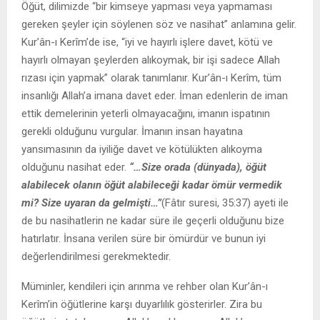
Öğüt, dilimizde “bir kimseye yapması veya yapmaması
gereken şeyler için söylenen söz ve nasihat” anlamına gelir.
Kur’ân-ı Kerîm’de ise, “iyi ve hayırlı işlere davet, kötü ve
hayırlı olmayan şeylerden alıkoymak, bir işi sadece Allah
rızası için yapmak” olarak tanımlanır. Kur’ân-ı Kerîm, tüm
insanlığı Allah’a imana davet eder. İman edenlerin de iman
ettik demelerinin yeterli olmayacağını, imanın ispatının
gerekli olduğunu vurgular. İmanın insan hayatına
yansımasının da iyiliğe davet ve kötülükten alıkoyma
olduğunu nasihat eder.
“
…Size orada (dünyada), öğüt
alabilecek olanın öğüt alabileceği kadar ömür vermedik
mi? Size uyaran da gelmişti…
”
(Fâtır suresi, 35:37) ayeti ile
de bu nasihatlerin ne kadar süre ile geçerli olduğunu bize
hatırlatır. İnsana verilen süre bir ömürdür ve bunun iyi
değerlendirilmesi gerekmektedir.
Müminler, kendileri için arınma ve rehber olan Kur’ân-ı
Kerîm’in öğütlerine karşı duyarlılık gösterirler. Zira bu