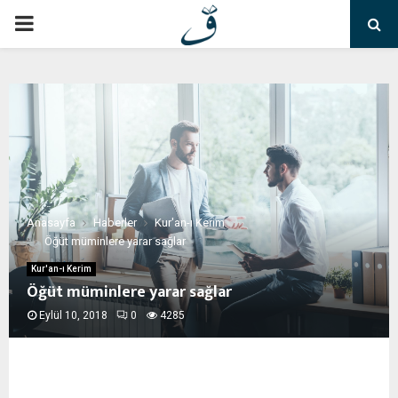
PRIMARY
MENU
Anasayfa
Haberler
Kur'an-ı Kerim
Öğüt müminlere yarar sağlar
Kur'an-ı Kerim
Öğüt müminlere yarar sağlar
Eylül 10, 2018
0
4285