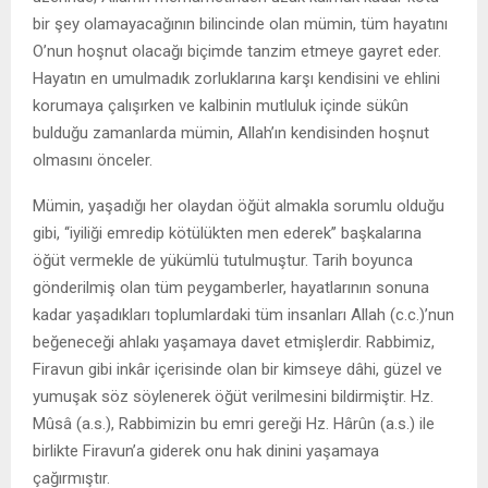
bir şey olamayacağının bilincinde olan mümin, tüm hayatını
O’nun hoşnut olacağı biçimde tanzim etmeye gayret eder.
Hayatın en umulmadık zorluklarına karşı kendisini ve ehlini
korumaya çalışırken ve kalbinin mutluluk içinde sükûn
bulduğu zamanlarda mümin, Allah’ın kendisinden hoşnut
olmasını önceler.
Mümin, yaşadığı her olaydan öğüt almakla sorumlu olduğu
gibi, ‘‘iyiliği emredip kötülükten men ederek’’ başkalarına
öğüt vermekle de yükümlü tutulmuştur. Tarih boyunca
gönderilmiş olan tüm peygamberler, hayatlarının sonuna
kadar yaşadıkları toplumlardaki tüm insanları Allah (c.c.)’nun
beğeneceği ahlakı yaşamaya davet etmişlerdir. Rabbimiz,
Firavun gibi inkâr içerisinde olan bir kimseye dâhi, güzel ve
yumuşak söz söylenerek öğüt verilmesini bildirmiştir. Hz.
Mûsâ (a.s.), Rabbimizin bu emri gereği Hz. Hârûn (a.s.) ile
birlikte Firavun’a giderek onu hak dinini yaşamaya
çağırmıştır.