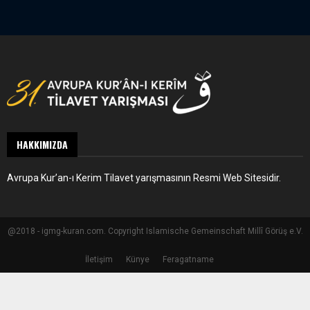
HAKKIMIZDA
Avrupa Kur’an-ı Kerim Tilavet yarışmasının Resmi Web Sitesidir.
@2018 - igmg-kuran.com. Copyright Islamische Gemeinschaft Millî Görüş e.V.
İletişim
Künye
Feragatname